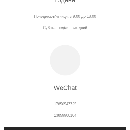
години
Понеділок-п'ятниця: з 9:00 до 18:00
Субота, неділя: вихідний
WeChat
17850547725
13859908104