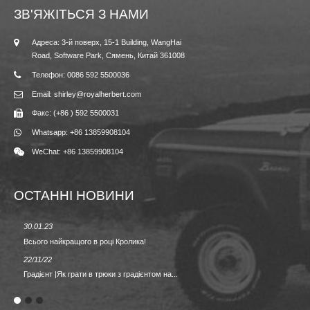
ЗВ'ЯЖІТЬСЯ З НАМИ
Адреса: 3-й поверх, 15-1 Building, WangHai
Road, Software Park, Сямень, Китай 361008
Телефон: 0086 592 5500036
Email: shirley@royalherbert.com
Факс: (+86 ) 592 5500031
Whatsapp: +86 13859908104
WeChat: +86 13859908104
ОСТАННІ НОВИНИ
30.01.23
23.08.2
Всього найкращого в році Кролика!
Весна/л
22/11/22
09.02.2
Градієнт |Як грати в трюки з градієнтом на...
НАЗАД