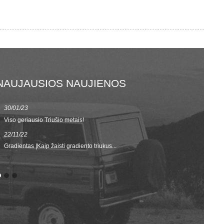
NAUJAUSIOS NAUJIENOS
30/01/23
23/08/22
Viso geriausio Triušio metais!
Pavasario / va
vyrų...
22/11/22
02/09/20
Gradientas |Kaip žaisti gradiento triukus...
GRĮŽTA Į MOK