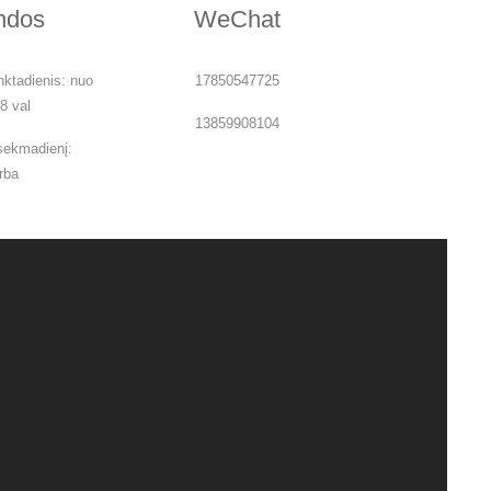
ndos
WeChat
ktadienis: nuo
17850547725
18 val
13859908104
sekmadienį:
rba