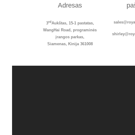
Adresas
pa
rd
sales@roya
3
Aukštas, 15-1 pastatas,
WangHai Road, programinės
s
hirley
@roy
įrangos parkas,
Siamenas, Kinija 361008