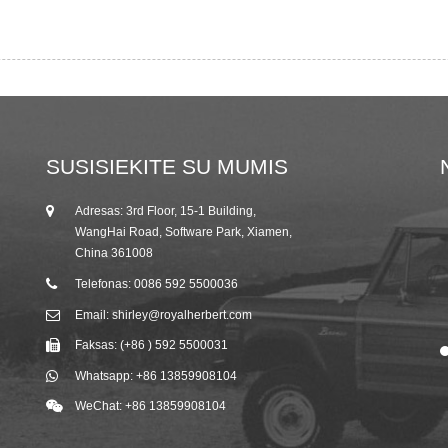
SUSISIEKITE SU MUMIS
Adresas: 3rd Floor, 15-1 Building,
25/10/19
WangHai Road, Software Park, Xiamen,
2019 m. rudens Kantono mugės kvietimas
China 361008
iš R...
Telefonas: 0086 592 5500036
Email: shirley@royalherbert.com
Faksas: (+86 ) 592 5500031
Whatsapp: +86 13859908104
WeChat: +86 13859908104