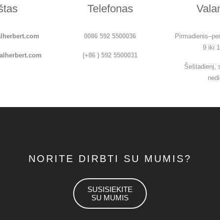
štas
Telefonas
Vala
lherbert.com
0086 592 5500036
Pirmadienis–pen
9 iki 
alherbert.com
(+86 ) 592 5500031
Šeštadienį, 
nedi
NORITE DIRBTI SU MUMIS?
SUSISIEKITE
SU MUMIS