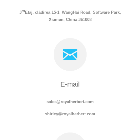
rd
3
Etaj, clădirea 15-1, WangHai Road, Software Park,
Xiamen, China 361008
E-mail
sales@royalherbert.com
s
hirley
@royalherbert.com