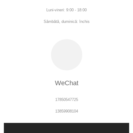
Luni-vineri: 9:00 - 18:00
Sâmbătă, duminică: închis
WeChat
17850547725
13859908104