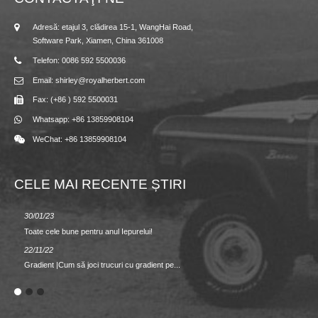
Adresă: etajul 3, clădirea 15-1, WangHai Road,
Software Park, Xiamen, China 361008
Telefon: 0086 592 5500036
Email: shirley@royalherbert.com
Fax: (+86 ) 592 5500031
Whatsapp: +86 13859908104
WeChat: +86 13859908104
CELE MAI RECENTE ȘTIRI
30/01/23
23/08/2
Toate cele bune pentru anul Iepurelui!
Primăvar
22/11/22
02/09/2
Gradient |Cum să joci trucuri cu gradient pe...
SEZONA