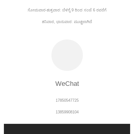
ಸೋಮವಾರ-ಶುಕ್ರವಾರ: ಬೆಳಿಗ್ಗೆ 9 ರಿಂದ ಸಂಜೆ 6 ರವರೆಗೆ
ಶನಿವಾರ, ಭಾನುವಾರ: ಮುಚ್ಚಲಾಗಿದೆ
WeChat
17850547725
13859908104