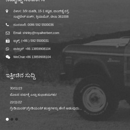
ವಿಳಾಸ: 3ನೇ ಮಹಡಿ, 15-1 ಕಟ್ಟಡ, ವಾಂಗ್‌ಹೈ ರಸ್ತೆ,
ಸಾಫ್ಟ್‌ವೇರ್ ಪಾರ್ಕ್, ಕ್ಸಿಯಾಮೆನ್, ಚೀನಾ 361008
ದೂರವಾಣಿ: 0086 592 5500036
Email: shirley@royalherbert.com
ಫ್ಯಾಕ್ಸ್: (+86 ) 592 5500031
ವಾಟ್ಸಾಪ್: +86 13859908104
WeChat:+86 13859908104
ಇತ್ತೀಚಿನ ಸುದ್ದಿ
30/01/23
23/08/2
ಮೊಲದ ವರ್ಷಕ್ಕೆ ಎಲ್ಲಾ ಶುಭಾಶಯಗಳು!
ವಸಂತ/ಬೇ
22/11/22
02/09/2
ಗ್ರೇಡಿಯಂಟ್ |ಗ್ರೇಡಿಯಂಟ್ ತಂತ್ರಗಳನ್ನು ಹೇಗೆ ಆಡುವುದು...
ಶಾಲಾ ಋತ