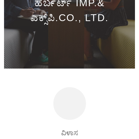
ಹರ್ಬರ್ಟ್ IMP.&
ಎಕ್ಸ್‌ಪಿ.CO., LTD.
ವಿಳಾಸ