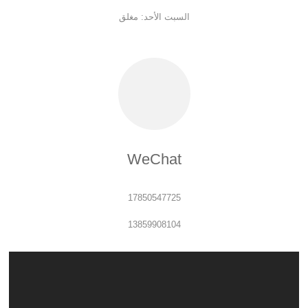
السبت الأحد: مغلق
WeChat
17850547725
13859908104