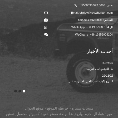
هاتف: 0086 592 5500036
Email: shirley@royalherbert.com
الفاكس: (+86) 592 5500031
ال WhatsApp: +86 13859908104
WeChat ： +86 13859908104
أحدث الأخبار
25/10/19
30/01/23
كل التوفيق لعام الأرنب!
2019 دعوة معرض كانتون الخريف من R ...
22/11/22
التدرج |كيف تلعب الحيل المتدرجة على ...
منتجات مميزة
-
خريطة الموقع
-
موقع الجوال
مورد هولدال
,
حزم نهارية
,
14 بوصة مصنع حقيبة كمبيوتر محمول
,
تصنيع