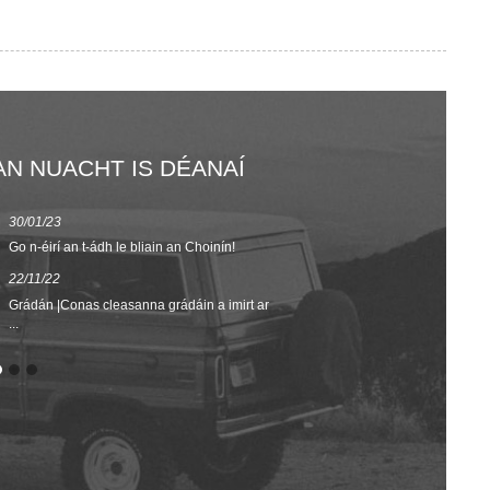
AN NUACHT IS DÉANAÍ
30/01/23
23/08/22
Go n-éirí an t-ádh le bliain an Choinín!
Earrach/Samhra
22/11/22
02/09/20
Grádán |Conas cleasanna grádáin a imirt ar
AR AIS GO SÉ
...