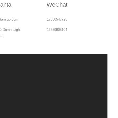
eanta
WeChat
 9am go 6pm
17850547725
Dé Domhnaigh:
13859908104
ta