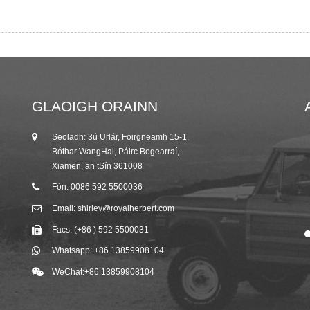
GLAOIGH ORAINN
Seoladh: 3ú Urlár, Foirgneamh 15-1,
25/10/19
Bóthar WangHai, Páirc Bogearraí,
Aonach Canton an Fhómhair 2019
Xiamen, an tSín 361008
Cuireadh ó R...
Fón: 0086 592 5500036
Email: shirley@royalherbert.com
Facs: (+86 ) 592 5500031
Whatsapp: +86 13859908104
WeChat:+86 13859908104