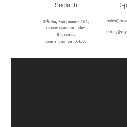
Seoladh
R-p
rd
sales@roya
3
Urlár, Foirgneamh 15-1,
Bóthar WangHai, Páirc
s
hirley
@roy
Bogearraí,
Xiamen, an tSín 361008