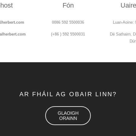
host
Fón
Uair
lherbert.com
0086 592 5500036
Luan-Aoine:
alherbert.com
(+86 ) 592 5500031
Dé Sathairn, 
Dún
AR FHÁIL AG OBAIR LINN?
GLAOIGH
ORAINN