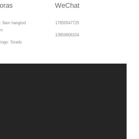
oras
WeChat
: 9am hangtod
17850547725
pm
13859908104
ngo: Sirado