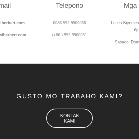
mail
Telepono
Mga 
lherbert.com
0086 592 5500036
Lunes-Biyernes
6
alherbert.com
(+86 ) 592 5500031
Sabado, Domi
GUSTO MO TRABAHO KAMI?
KONTAK
KAMI