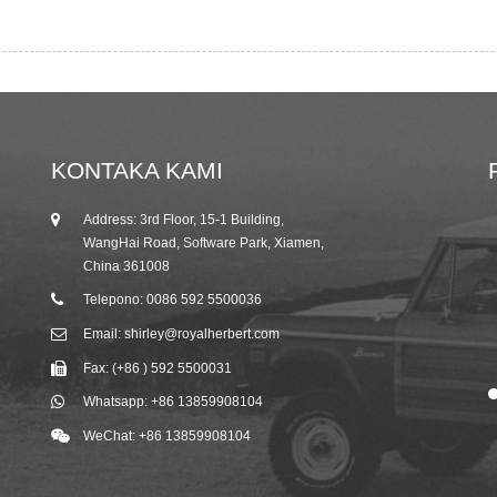
KONTAKA KAMI
Address: 3rd Floor, 15-1 Building,
25/10/19
WangHai Road, Software Park, Xiamen,
2019 Autumn Canton Fair Imbitasyon gikan
China 361008
sa R...
Telepono: 0086 592 5500036
Email: shirley@royalherbert.com
Fax: (+86 ) 592 5500031
Whatsapp: +86 13859908104
WeChat: +86 13859908104