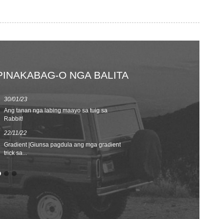
PINAKABAG-O NGA BALITA
30/01/23
23/08/22
Ang tanan nga labing maayo sa tuig sa
Spring/Summer
Rabbit!
Kalalakin-an...
22/11/22
02/09/20
Gradient |Giunsa pagdula ang mga gradient
BALIK SA SC
trick sa...