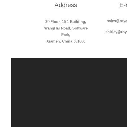
Address
E-
rd
sales@roya
3
Floor, 15-1 Building,
WangHai Road, Software
s
hirley
@roy
Park,
Xiamen, China 361008