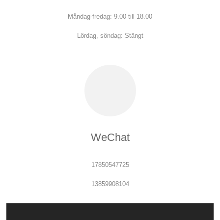
Måndag-fredag: 9.00 till 18.00
Lördag, söndag: Stängt
WeChat
17850547725
13859908104