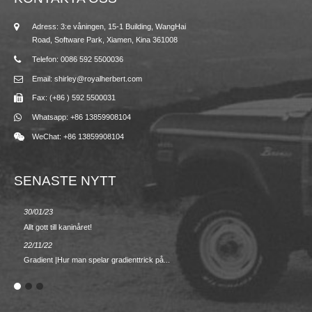
Adress: 3:e våningen, 15-1 Building, WangHai
Road, Software Park, Xiamen, Kina 361008
Telefon: 0086 592 5500036
Email: shirley@royalherbert.com
Fax: (+86 ) 592 5500031
Whatsapp: +86 13859908104
WeChat: +86 13859908104
SENASTE NYTT
30/01/23
23/08/2
Allt gott till kaninåret!
Vår/som
22/11/22
02/09/2
Gradient |Hur man spelar gradienttrick på...
TILLBA