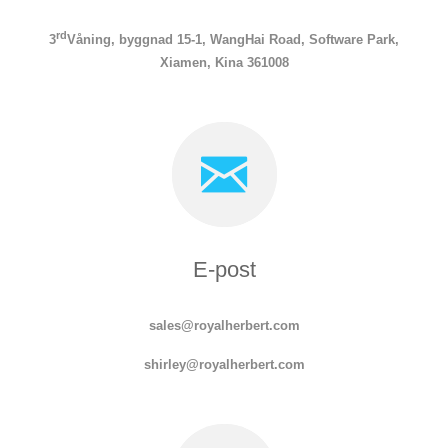
rd
3
Våning, byggnad 15-1, WangHai Road, Software Park,
Xiamen, Kina 361008
E-post
sales@royalherbert.com
s
hirley
@royalherbert.com