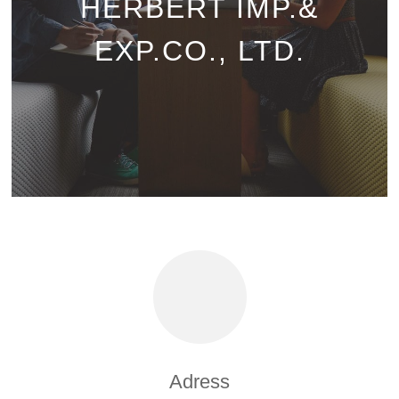
HERBERT IMP.&
EXP.CO., LTD.
Adress