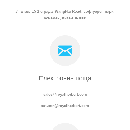
rd
3
Етаж, 15-1 сграда, WangHai Road, софтуерен парк,
Ксиамен, Китай 361008
Електронна поща
sales@royalherbert.com
s
хърли
@royalherbert.com