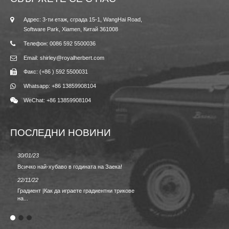
Адрес: 3-ти етаж, сграда 15-1, WangHai Road,
Software Park, Xiamen, Китай 361008
Телефон: 0086 592 5500036
Email: shirley@royalherbert.com
Факс: (+86 ) 592 5500031
Whatsapp: +86 13859908104
WeChat: +86 13859908104
ПОСЛЕДНИ НОВИНИ
30/01/23
23/08/2
Всичко най-хубаво в годината на Заека!
Пролет/
22/11/22
02/09/2
Градиент |Как да играете градиентни трикове
ОБРАТ
на...