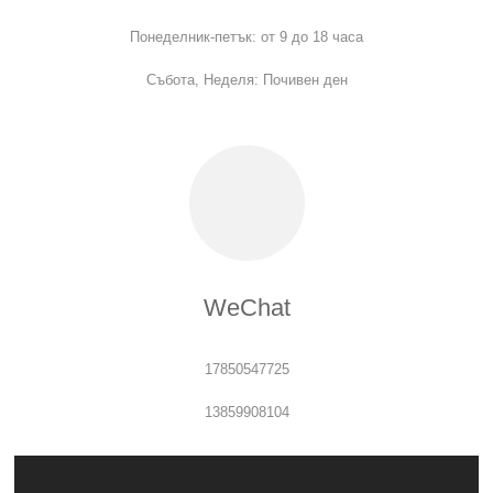
Понеделник-петък: от 9 до 18 часа
Събота, Неделя: Почивен ден
WeChat
17850547725
13859908104