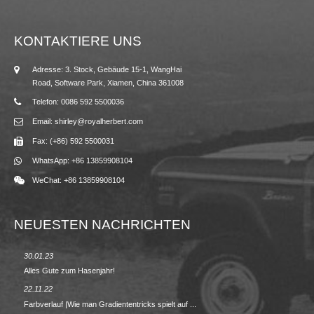
KONTAKTIERE UNS
Adresse: 3. Stock, Gebäude 15-1, WangHai
Road, Software Park, Xiamen, China 361008
Telefon: 0086 592 5500036
Email: shirley@royalherbert.com
Fax: (+86) 592 5500031
WhatsApp: +86 13859908104
WeChat: +86 13859908104
NEUESTEN NACHRICHTEN
30.01.23
23.08.2
Alles Gute zum Hasenjahr!
Frühjah
22.11.22
09.02.2
Farbverlauf |Wie man Gradiententricks spielt auf ...
ZURÜC