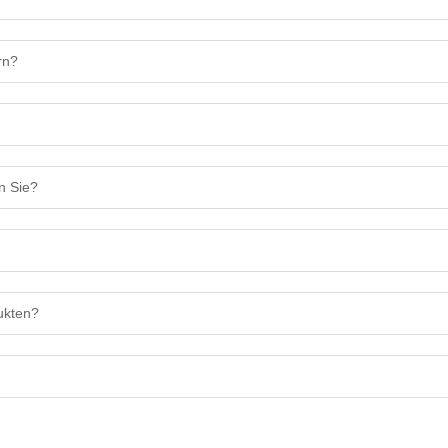
rn?
n Sie?
ukten?