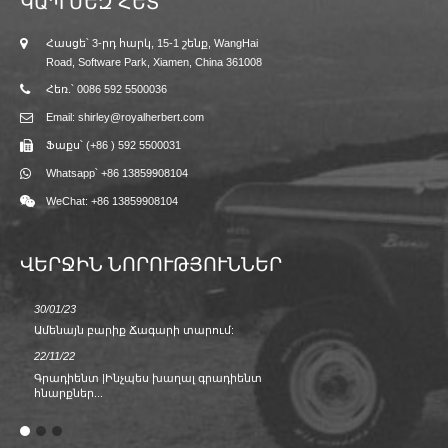
ԿԱՊ ՄԵԶ ՀԵՏ
Հասցե՝ 3-րդ հարկ, 15-1 շենք, WangHai
Road, Software Park, Xiamen, China 361008
Հեռ.՝ 0086 592 5500036
Email: shirley@royalherbert.com
Ֆաքս՝ (+86 ) 592 5500031
Whatsapp՝ +86 13859908104
WeChat: +86 13859908104
ՎԵՐՋԻՆ ՆՈՐՈՒԹՅՈՒՆՆԵՐ
30/01/23
23/08/2
Ամենայն բարիք Ճագարի տարում:
Գարուն
Տղամա
22/11/22
02/09/2
Գրադիենտ |Ինչպես խաղալ գրադիենտ
հնարքներ...
ՎԵՐԱԴ