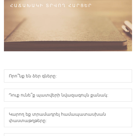
ՀԱՃԱԽԱԿԻ ՏՐՎՈՂ ՀԱՐՑԵՐ
Որո՞նք են ձեր գները:
Դուք ունե՞ք պատվերի նվազագույն քանակ:
Կարող եք տրամադրել համապատասխան
փաստաթղթերը: