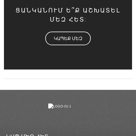
ՑԱՆԿԱՆՈՒՄ Ե՞Ք ԱՇԽԱՏԵԼ
ՄԵԶ ՀԵՏ:
ԿԱՊԵՔ ՄԵԶ