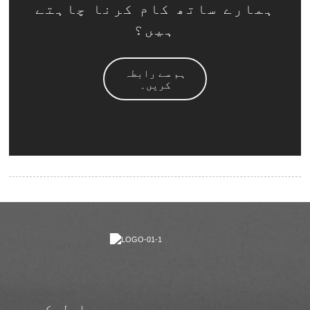
ہمارے ساتھ کام کرنا چاہتے
ہیں؟
ہم سے رابطہ
کریں۔
ہم سے رابطہ کریں۔