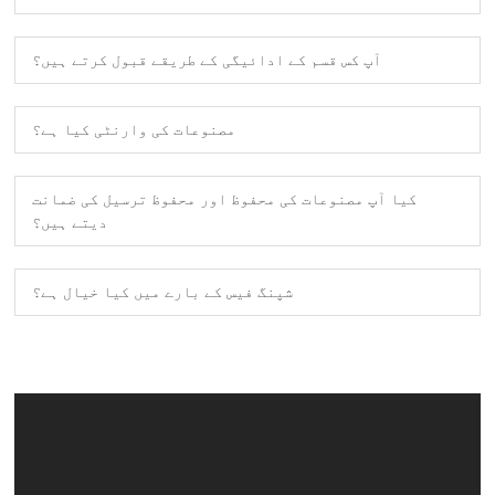
آپ کس قسم کے ادائیگی کے طریقے قبول کرتے ہیں؟
مصنوعات کی وارنٹی کیا ہے؟
کیا آپ مصنوعات کی محفوظ اور محفوظ ترسیل کی ضمانت
دیتے ہیں؟
شپنگ فیس کے بارے میں کیا خیال ہے؟