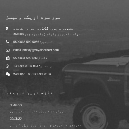
موږ سره اړیکه ونیسئ
پته: دریم پوړ، 15-1 ودانۍ، وانګ های
سړک، سافټویر پارک، ژیامین، چین 361008
تلیفون: 0086 592 5500036
Email: shirley@royalherbert.com
فکس: (+86) 592 5500031
واټساپ: +86 13859908104
WeChat: +86 13859908104
تازه ترین خبرونه
30/01/23
۲۳/۰۸/۲
ټولو ته د روژی کال مبارکی وایم!
22/11/22
02/09/2
فصل ته
تدریجي |د تدریجي چالونو لوبولو څرنګوالی