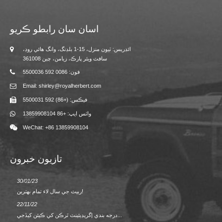
اسان سان رابطو ڪريو
ائڊريس: ٽيون منزل، 15-1 بلڊنگ، وانگ هائي روڊ،
سافٽ ويئر پارڪ، زيامن، چين 361008
فون: 0086 592 5500036
Email: shirley@royalherbert.com
فيڪس: (+86) 592 5500031
واٽس ايپ: +86 13859908104
WeChat: +86 13859908104
تازيون خبرون
30/01/23
23/08/2
ربيٽ جي سال لاء تمام بهترين!
22/11/22
02/09/2
ن واپس
درجه بندي |گريڊيئينٽ ٽرڪن کي ڪيئن کيڏجي...