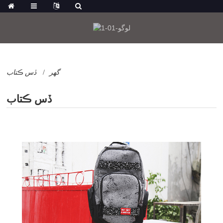
گهر
ڏس ڪتاب
ڏس ڪتاب