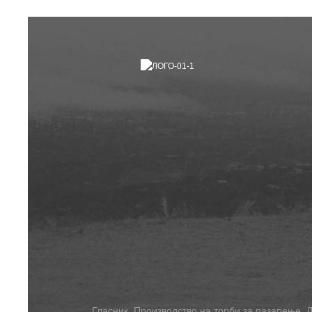
Гласник
,
Производство на торби за пазарење
,
Д