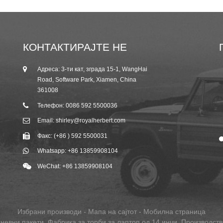
КОНТАКТИРАЈТЕ НЕ
Адреса: 3-ти кат, зграда 15-1, WangHai
25.10.19
Road, Software Park, Xiamen, China
Покана за саем за есенски кантон 2019
361008
од Р...
Телефон: 0086 592 5500036
Email: shirley@royalherbert.com
Факс: (+86 ) 592 5500031
Whatsapp: +86 13859908104
WeChat: +86 13859908104
Избрани производи
-
Мапа на сајтот
-
Мобилна страница
невни пакети
,
Фабрика за торби за лаптоп од 14 инчи
,
Производств