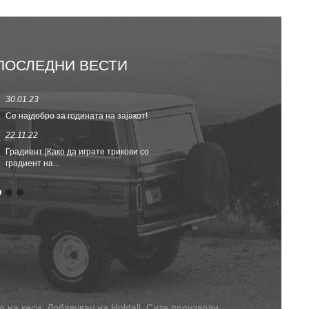
ПОСЛЕДНИ ВЕСТИ
30.01.23
23.08.22
Се најдобро за годината на зајакот!
Пролет/лето Р
за мажи...
22.11.22
02.09.20
Градиент |Како да играте трикови со
градиент на...
ВРАЌАЊЕ ВО
о на кеси
,
Добавувач на Holdall
,
Сите производи