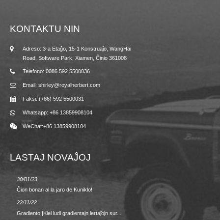
KONTAKTU NIN
Adreso: 3-a Etaĝo, 15-1 Konstruaĵo, WangHai
Road, Software Park, Xiamen, Ĉinio 361008
Telefono: 0086 592 5500036
Email: shirley@royalherbert.com
Faksi: (+86) 592 5500031
Whatsapp: +86 13859908104
WeChat:+86 13859908104
LASTAJ NOVAĴOJ
30/01/23
23/08/2
Ĉion bonan al la jaro de Kuniklo!
Printem
22/11/22
02/09/2
Gradiento |Kiel ludi gradientajn lertaĵojn sur...
REVEN 