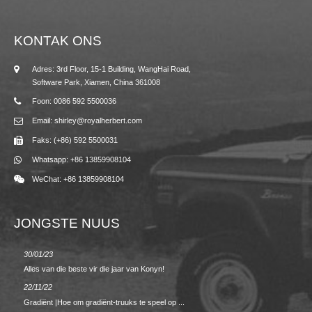
KONTAK ONS
Adres: 3rd Floor, 15-1 Building, WangHai Road,
Software Park, Xiamen, China 361008
Foon: 0086 592 5500036
Email: shirley@royalherbert.com
Faks: (+86) 592 5500031
Whatsapp: +86 13859908104
WeChat: +86 13859908104
JONGSTE NUUS
30/01/23
23/08/2
Alles van die beste vir die jaar van Konyn!
Lente/s
22/11/22
02/09/2
Gradiënt |Hoe om gradiënt-truuks te speel op ...
TERUG