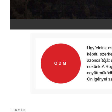
Ügyfeleink c
képét, szerke
azonosítóját 
ODM
nekünk.A Roy
együttműködh
Ön igényei sz
TERMÉK