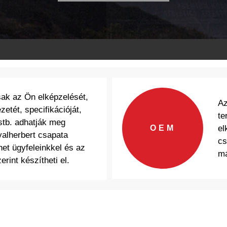
sak az Ön elképzelését,
Az
zetét, specifikációját,
te
stb. adhatják meg
OEM
el
alherbert csapata
cs
et ügyfeleinkkel és az
má
erint készítheti el.