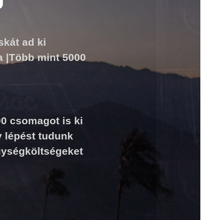
G
kát ad ki
a |Több mint 5000
0 csomagot is ki
gy lépést tudunk
egységköltségeket