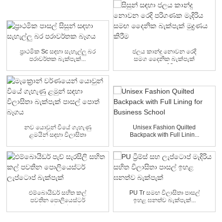
ප්‍රාථමික Sc සඳහා සැහැල්ලු බර
ජලය කාන්දු නොවන රෙදි
පරාවර්තක බැක්පැක්...
සමග දෛනික බැක්පැක්
මුද්‍රණය කිරීම ...
නව යොවුන් වියේ ගැහැණු
Unisex Fashion Quilted
ළමයින් සඳහා විලාසිතා
Backpack with Full Linin...
බැක්පැක් පාසල් පොත් බෑගය
...
එම්බොයිඩර් සහිත කල්
PU Tr සමඟ විලාසිතා පාසල්
පවතින පොලියෙස්ටර්
ඉහළ ඝනත්ව බැක්පැක්...
ලැප්ටොප් බැක්පැක්...