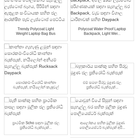
Trendy Polycoat Light
Polycoat Water Proof Laptop
Weight Laptop Bag Bus
Backpack, Light Wei...
සඳහා...
සොරකම්-විරෝධී කාන්තා
එම් සමඟ පිරවූ මුද්‍රණ ජල
බැක්පැක්, නයිලෝන් කැෂුවල්
ප්‍රතිරෝධී බැක්පැක්...
ලයිට්වේ...
ප්‍රාථමික Scho සඳහා මූලික ජල
ආලෝකය සහිත මූලික මුද්‍රණ
ප්‍රතිරෝධී බැක්පැක්...
පොලියෙස්ටර් බැක්පැක් අපි...