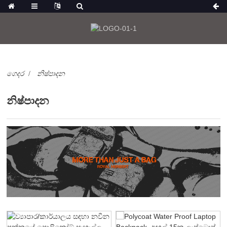
ගෙදර
නිෂ්පාදන
නිෂ්පාදන