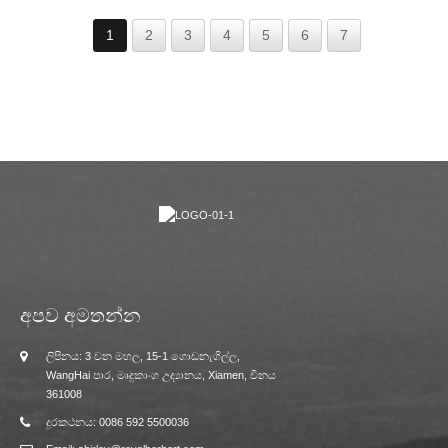
1
2
3
4
5
6
7
අපව අමතන්න
ලිපිනය: 3 වන මහල, 15-1 ගොඩනැගිල්ල,
WangHai පාර, මෘදුකාංග උද්‍යානය, Xiamen, චීනය
361008
දුරකථනය: 0086 592 5500036