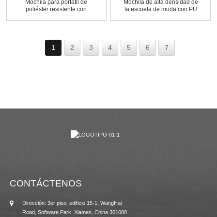
Mochila para portátil de
Mochila de alta densidad de
poliéster resistente con
la escuela de moda con PU
bordado...
Tr ...
1
2
3
4
5
6
7
CONTÁCTENOS
Dirección: 3er piso, edificio 15-1, WangHai
Road, Software Park, Xiamen, China 361008