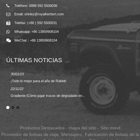
Teléfono: 0086 592 5500036
Email: shirley@royalherbert.com
Telefax: (+86 ) 592 5500031
Whatsapp: +86 13859908104
WeChat：+86 13859908104
ÚLTIMAS NOTICIAS
30/01/23
23/08/2
¡Todo lo mejor para el año de Rabbit!
Primave
22/11/22
02/09/2
Gradiente |Cómo jugar trucos de degradado en...
TEMPO
Productos Destacados
-
mapa del sitio
-
Sitio movil
Proveedor de bolsas de viaje
,
Mensajero
,
Fabricación de bolsas de la