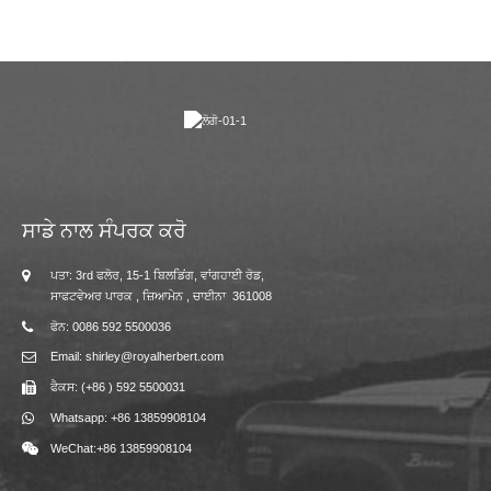
ਸਾਡੇ ਨਾਲ ਸੰਪਰਕ ਕਰੋ
ਪਤਾ: 3rd ਫਲੋਰ, 15-1 ਬਿਲਡਿਂਗ, ਵਾਂਗਹਾਈ ਰੋਡ,
ਸਾਫਟਵੇਅਰ ਪਾਰਕ , ਜ਼ਿਆਮੇਨ , ਚਾਈਨਾ 361008
ਫੋਨ: 0086 592 5500036
Email: shirley@royalherbert.com
ਫੈਕਸ: (+86 ) 592 5500031
Whatsapp: +86 13859908104
WeChat:+86 13859908104