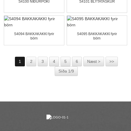
S4100 NIÐURPOKI
S4101 BLYTATASKUR
S4094 BAKKAKAKKI fyrir
S4095 BAKKAKAKKI fyrir
börn
börn
1
2
3
4
5
6
Næst >
>>
Síða 1/9