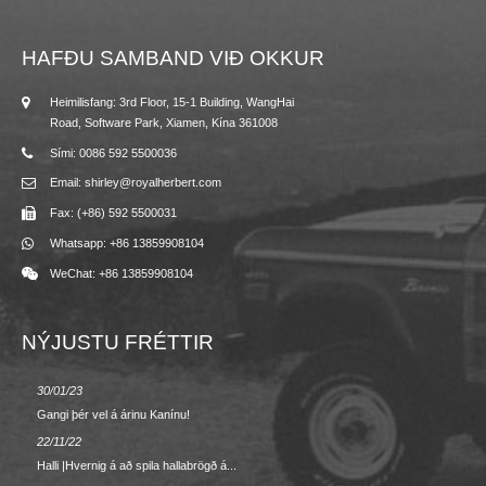
HAFÐU SAMBAND VIÐ OKKUR
Heimilisfang: 3rd Floor, 15-1 Building, WangHai
Road, Software Park, Xiamen, Kína 361008
Sími: 0086 592 5500036
Email: shirley@royalherbert.com
Fax: (+86) 592 5500031
Whatsapp: +86 13859908104
WeChat: +86 13859908104
NÝJUSTU FRÉTTIR
30/01/23
23.08.2
Gangi þér vel á árinu Kanínu!
Vor/suma
22/11/22
02/09/2
Halli |Hvernig á að spila hallabrögð á...
AFTUR 