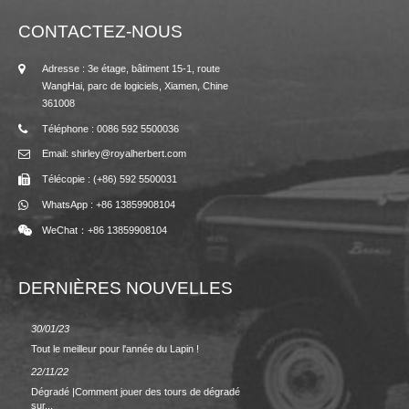
CONTACTEZ-NOUS
Adresse : 3e étage, bâtiment 15-1, route
WangHai, parc de logiciels, Xiamen, Chine
361008
Téléphone : 0086 592 5500036
Email: shirley@royalherbert.com
Télécopie : (+86) 592 5500031
WhatsApp : +86 13859908104
WeChat：+86 13859908104
DERNIÈRES NOUVELLES
30/01/23
23/08/2
Tout le meilleur pour l'année du Lapin !
Printem
22/11/22
02/09/2
Dégradé |Comment jouer des tours de dégradé
RETOUR
sur...