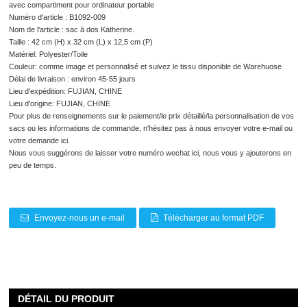
avec compartiment pour ordinateur portable
Numéro d'article : B1092-009
Nom de l'article : sac à dos Katherine.
Taille : 42 cm (H) x 32 cm (L) x 12,5 cm (P)
Matériel: Polyester/Toile
Couleur: comme image et personnalisé et suivez le tissu disponible de Warehuose
Délai de livraison : environ 45-55 jours
Lieu d'expédition: FUJIAN, CHINE
Lieu d'origine: FUJIAN, CHINE
Pour plus de renseignements sur le paiement/le prix détaillé/la personnalisation de vos
sacs ou les informations de commande, n'hésitez pas à nous envoyer votre e-mail ou
votre demande ici.
Nous vous suggérons de laisser votre numéro wechat ici, nous vous y ajouterons en
peu de temps.
Envoyez-nous un e-mail
Télécharger au format PDF
DÉTAIL DU PRODUIT